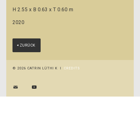
H 2.55 x B 0.63 x T 0.60 m
2020
ZURÜCK
© 2026 CATRIN LÜTHI K I
CREDITS