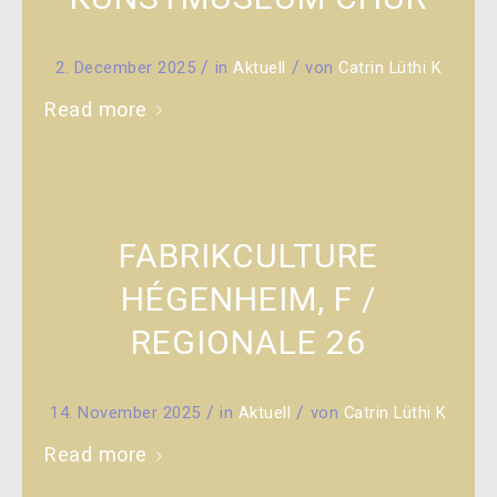
/
/
2. December 2025
in
Aktuell
von
Catrin Lüthi K
Read more
FABRIKCULTURE
HÉGENHEIM, F /
REGIONALE 26
/
/
14. November 2025
in
Aktuell
von
Catrin Lüthi K
Read more