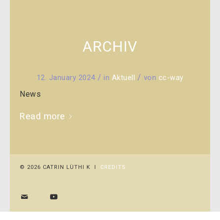
ARCHIV
/
/
12. January 2024
in
Aktuell
von
cc-way
News
Read more
© 2026 CATRIN LÜTHI K I
CREDITS